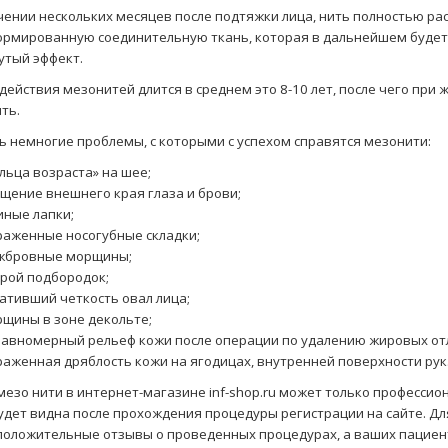
чении нескольких месяцев после подтяжки лица, нить полностью рас
ормированную соединительную ткань, которая в дальнейшем буде
утый эффект.
действия мезонитей длится в среднем это 8-10 лет, после чего при
ть.
ь немногие проблемы, с которыми с успехом справятся мезонити:
льца возраста» на шее;
щение внешнего края глаза и брови;
иные лапки;
аженные носогубные складки;
жбровные морщины;
рой подбородок;
ативший четкость овал лица;
щины в зоне декольте;
авномерный рельеф кожи после операции по удалению жировых от
аженная дряблость кожи на ягодицах, внутренней поверхности рук
мезо нити в интернет-магазине
inf
-
shop
.
ru
может только профессион
удет видна после прохождения процедуры регистрации на сайте. Для
положительные отзывы о проведенных процедурах, а ваших пациен