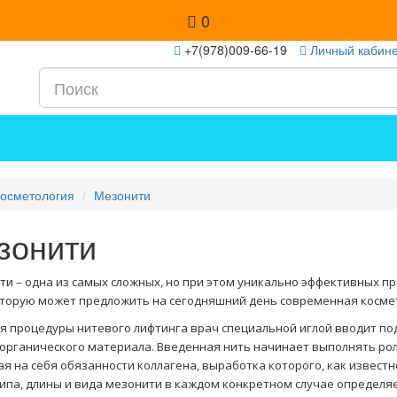
0
+7(978)009-66-19
Личный кабин
осметология
Мезонити
зонити
ти – одна из самых сложных, но при этом уникально эффективных п
оторую может предложить на сегодняшний день современная косме
я процедуры нитевого лифтинга врач специальной иглой вводит п
 органического материала. Введенная нить начинает выполнять ро
я на себя обязанности коллагена, выработка которого, как известн
ипа, длины и вида мезонити в каждом конкретном случае определяе