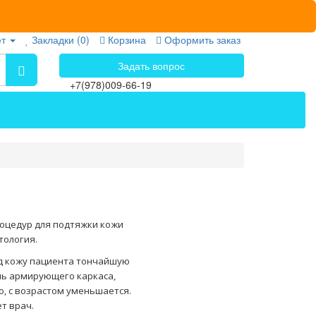
ет
Закладки (0)
Корзина
Оформить заказ
Задать вопрос
+7(978)009-66-19
роцедур для подтяжки кожи
тология.
од кожу пациента тончайшую
ль армирующего каркаса,
о, с возрастом уменьшается.
т врач.