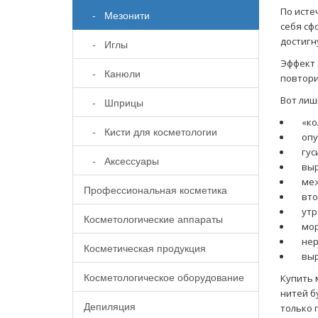
По исте
- Мезонити
себя сф
достигн
- Иглы
Эффект 
- Канюли
повтори
Вот лиш
- Шприцы
«ко
- Кисти для косметологии
опу
гус
- Аксессуары
выр
ме
Профессиональная косметика
вто
утр
Косметологические аппараты
мор
нер
Косметическая продукция
выр
Косметологическое оборудование
Купить 
нитей б
Депиляция
только 