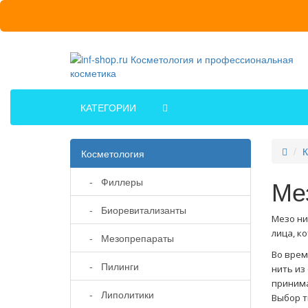
КАТЕГОРИИ
К
Косметология
Ме
- Филлеры
- Биоревитализанты
Мезо ни
лица, к
- Мезопрепараты
Во врем
- Пилинги
нить из
принима
- Липолитики
Выбор т