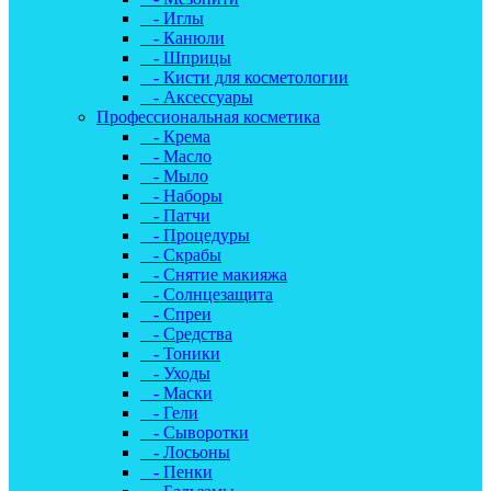
- Иглы
- Канюли
- Шприцы
- Кисти для косметологии
- Аксессуары
Профессиональная косметика
- Крема
- Масло
- Мыло
- Наборы
- Патчи
- Процедуры
- Скрабы
- Снятие макияжа
- Солнцезащита
- Спреи
- Средства
- Тоники
- Уходы
- Маски
- Гели
- Сыворотки
- Лосьоны
- Пенки