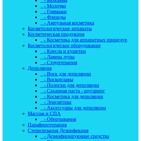
- Бальзамы
- Молочко
- Гоммажи
- Флюиды
- Ампульная косметика
Косметологические аппараты
Косметическая продукция
- Косметика для аппаратных процедур
Косметологическое оборудование
- Кресла и кушетки
- Лампы лупы
- Стоунтерапия
Депиляция
- Воск для депиляции
- Воскоплавы
- Полоски для депиляции
- Сахарная паста - шугаринг
- Косметика для депиляции
- Эпиляторы
- Аксессуары для депиляции
Массаж и СПА
- Обертывания
Парафинотерапия
Стерилизация Дезинфекция
- Дезинфицирующие средства